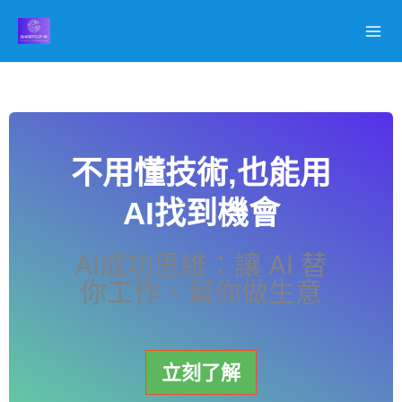
跳
至
主
要
內
容
不用懂技術,也能用
AI找到機會
AI成功思維：讓 AI 替
你工作、幫你做生意
立刻了解