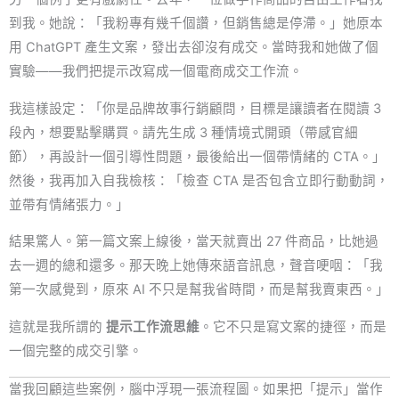
到我。她說：「我粉專有幾千個讚，但銷售總是停滯。」她原本
用 ChatGPT 產生文案，發出去卻沒有成交。當時我和她做了個
實驗——我們把提示改寫成一個電商成交工作流。
我這樣設定：「你是品牌故事行銷顧問，目標是讓讀者在閱讀 3
段內，想要點擊購買。請先生成 3 種情境式開頭（帶感官細
節），再設計一個引導性問題，最後給出一個帶情緒的 CTA。」
然後，我再加入自我檢核：「檢查 CTA 是否包含立即行動動詞，
並帶有情緒張力。」
結果驚人。第一篇文案上線後，當天就賣出 27 件商品，比她過
去一週的總和還多。那天晚上她傳來語音訊息，聲音哽咽：「我
第一次感覺到，原來 AI 不只是幫我省時間，而是幫我賣東西。」
這就是我所謂的
提示工作流思維
。它不只是寫文案的捷徑，而是
一個完整的成交引擎。
當我回顧這些案例，腦中浮現一張流程圖。如果把「提示」當作