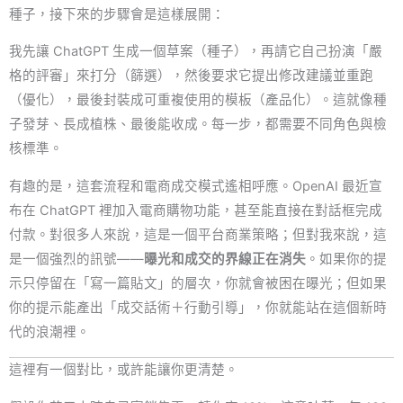
種子，接下來的步驟會是這樣展開：
我先讓 ChatGPT 生成一個草案（種子），再請它自己扮演「嚴
格的評審」來打分（篩選），然後要求它提出修改建議並重跑
（優化），最後封裝成可重複使用的模板（產品化）。這就像種
子發芽、長成植株、最後能收成。每一步，都需要不同角色與檢
核標準。
有趣的是，這套流程和電商成交模式遙相呼應。OpenAI 最近宣
布在 ChatGPT 裡加入電商購物功能，甚至能直接在對話框完成
付款。對很多人來說，這是一個平台商業策略；但對我來說，這
是一個強烈的訊號——
曝光和成交的界線正在消失
。如果你的提
示只停留在「寫一篇貼文」的層次，你就會被困在曝光；但如果
你的提示能產出「成交話術＋行動引導」，你就能站在這個新時
代的浪潮裡。
這裡有一個對比，或許能讓你更清楚。