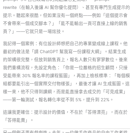
rewrite（在輸入後讓 AI 幫你優化提問）、甚至有專門生成提示的
提示。聽起來很酷，但如果沒有一個終點——例如「這個提示會
不會帶來一個成交腳本？」「能不能輸出一頁可直接上線的銷售
頁？」——它就只是一場炫技。
我記得一個案例：有位設計師想把自己的專業變成線上課程。他
最初的做法是「請 ChatGPT 幫我寫一份課程大綱」。結果生成
的架構很完整，但放到銷售頁上，報名人數只有寥寥數位。後來
我們重構流程，先設定角色：「你是一位嚴格的招生顧問，只接
受能帶來 30% 報名率的課程藍圖」，再加上檢核標準：「每個模
組都要能引出一個實際交付物樣張」，最後才讓 AI 生成藍圖。這
樣一來，他不只得到課綱，而是能直接拿去成交的「可見成果」
——第一輪測試，報名轉化率從不到 5%，提升到 22%。
這讓我更確信：提示設計的價值，不在於「答得漂亮」，而在於
「答得能賣」。
另一個例子更有戲劇性。去年，一位做手作商品的自由工作者找