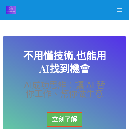
跳
至
主
要
內
容
不用懂技術,也能用
AI找到機會
AI成功思維：讓 AI 替
你工作、幫你做生意
立刻了解