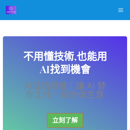
跳
至
主
要
內
容
不用懂技術,也能用
AI找到機會
AI成功思維：讓 AI 替
你工作、幫你做生意
立刻了解