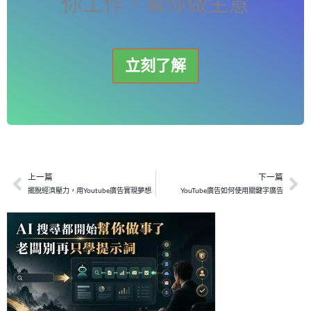
你工作、幫你做生意
立刻了解
上一篇
下一篇
上一頁
下
擺脫經濟壓力，用Youtube廣告實現夢想
YouTube廣告如何使用關鍵字廣告