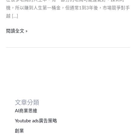
久
機，所以賺到人生第一桶金，但通常1到3年後，市場競爭對手
成
越 […]
功
閱讀全文 »
的
關
鍵：
全
方
位
的
成
功
文章分類
AI商業思維
Youtube ads廣告策略
創業