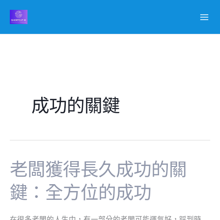
跳
至
主
要
內
容
成功的關鍵
老闆獲得長久成功的關
老
闆
鍵：全方位的成功
獲
得
長
在很多老闆的人生中，有一部分的老闆可能運氣好，踩到時