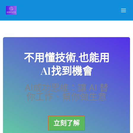
跳
至
主
要
內
容
不用懂技術,也能用
AI找到機會
AI成功思維：讓 AI 替
你工作、幫你做生意
立刻了解