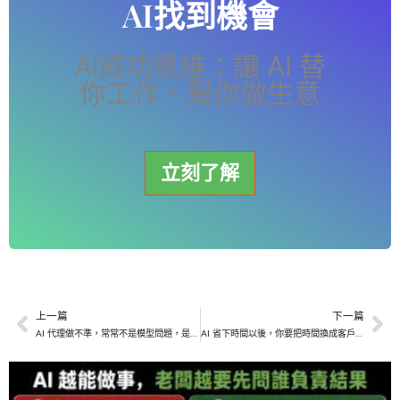
AI找到機會
AI成功思維：讓 AI 替
你工作、幫你做生意
立刻了解
上一篇
下一篇
上一頁
下
AI 代理做不準，常常不是模型問題，是你的生意沒有被說清楚
AI 省下時間以後，你要把時間換成客戶價值