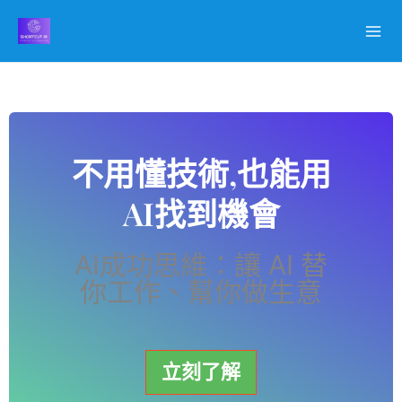
跳
至
主
要
內
容
不用懂技術,也能用
AI找到機會
AI成功思維：讓 AI 替
你工作、幫你做生意
立刻了解