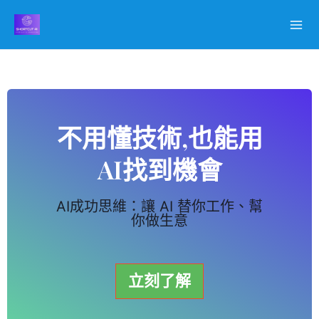
跳
至
主
要
內
容
不用懂技術,也能用
AI找到機會
AI成功思維：讓 AI 替你工作、幫
你做生意
立刻了解