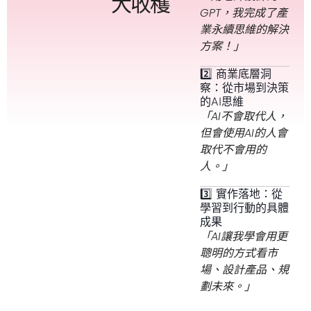
大收穫
GPT，我完成了產
業永續思維的解決
方案！」
2️⃣ 商業底層洞
察：從市場到決策
的AI思維
「AI不會取代人，
但會使用AI的人會
取代不會用的
人。」
3️⃣ 實作落地：從
學習到行動的具體
成果
「AI讓我學會用更
聰明的方式看市
場、設計產品、規
劃未來。」