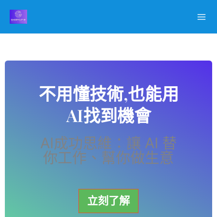
跳
至
主
要
內
容
不用懂技術,也能用
AI找到機會
AI成功思維：讓 AI 替
你工作、幫你做生意
立刻了解