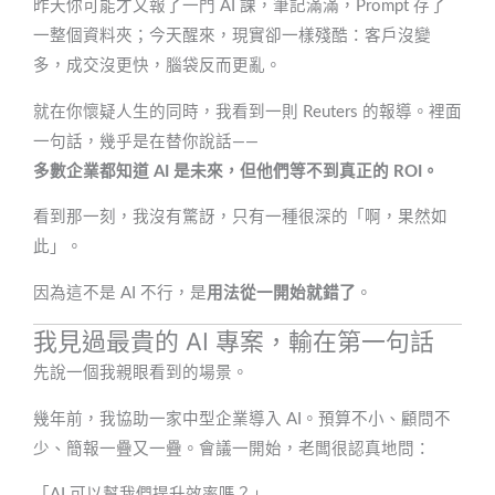
昨天你可能才又報了一門 AI 課，筆記滿滿，Prompt 存了
一整個資料夾；今天醒來，現實卻一樣殘酷：客戶沒變
多，成交沒更快，腦袋反而更亂。
就在你懷疑人生的同時，我看到一則 Reuters 的報導。裡面
一句話，幾乎是在替你說話——
多數企業都知道 AI 是未來，但他們等不到真正的 ROI。
看到那一刻，我沒有驚訝，只有一種很深的「啊，果然如
此」。
因為這不是 AI 不行，是
用法從一開始就錯了
。
我見過最貴的 AI 專案，輸在第一句話
先說一個我親眼看到的場景。
幾年前，我協助一家中型企業導入 AI。預算不小、顧問不
少、簡報一疊又一疊。會議一開始，老闆很認真地問：
「AI 可以幫我們提升效率嗎？」