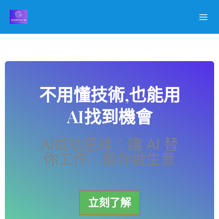
跳
至
主
要
內
容
不用懂技術,也能用
AI找到機會
AI成功思維：讓 AI 替
你工作、幫你做生意
立刻了解