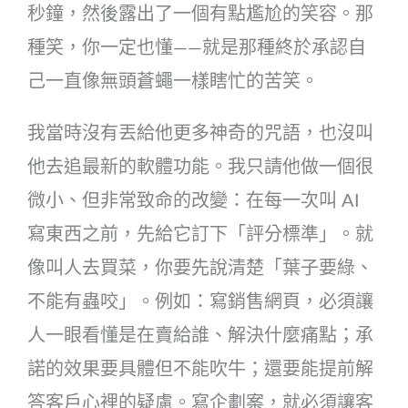
秒鐘，然後露出了一個有點尷尬的笑容。那
種笑，你一定也懂——就是那種終於承認自
己一直像無頭蒼蠅一樣瞎忙的苦笑。
我當時沒有丟給他更多神奇的咒語，也沒叫
他去追最新的軟體功能。我只請他做一個很
微小、但非常致命的改變：在每一次叫 AI
寫東西之前，先給它訂下「評分標準」。就
像叫人去買菜，你要先說清楚「葉子要綠、
不能有蟲咬」。例如：寫銷售網頁，必須讓
人一眼看懂是在賣給誰、解決什麼痛點；承
諾的效果要具體但不能吹牛；還要能提前解
答客戶心裡的疑慮。寫企劃案，就必須讓客