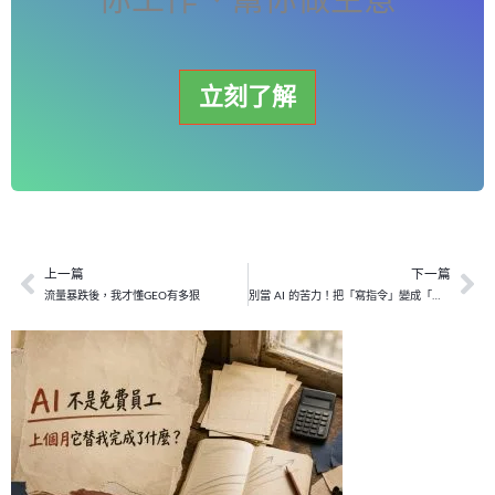
立刻了解
上一篇
下一篇
上一頁
下
流量暴跌後，我才懂GEO有多狠
別當 AI 的苦力！把「寫指令」變成「開工廠」，告別越學越忙的窮忙人生