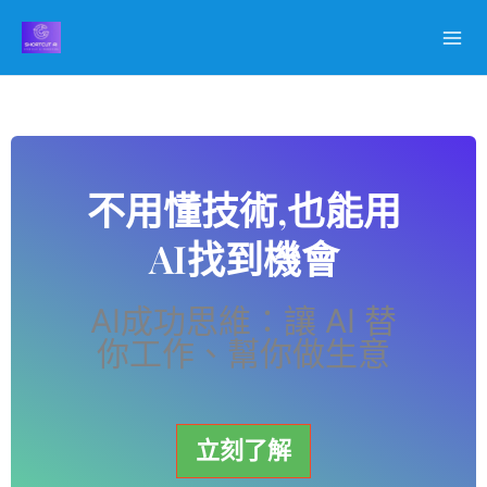
跳
至
主
要
內
容
不用懂技術,也能用
AI找到機會
AI成功思維：讓 AI 替
你工作、幫你做生意
立刻了解